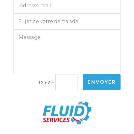
=
ENVOYER
12 + 8