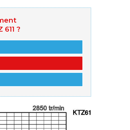
ement
 611 ?