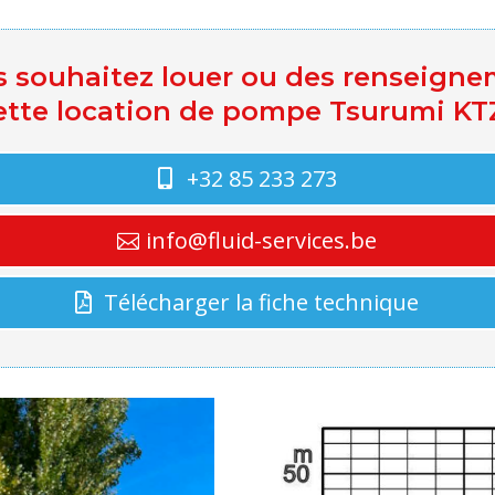
 souhaitez louer ou des renseign
ette location de pompe Tsurumi KTZ
+32 85 233 273
info@fluid-services.be
Télécharger la fiche technique